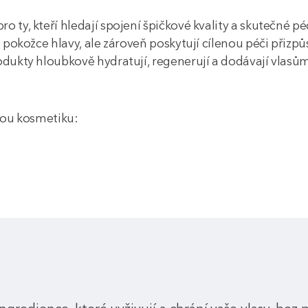
 ty, kteří hledají spojení špičkové kvality a skutečné pé
 i pokožce hlavy, ale zároveň poskytují cílenou péči př
odukty hloubkově hydratují, regenerují a dodávají vlasů
ovou kosmetiku: