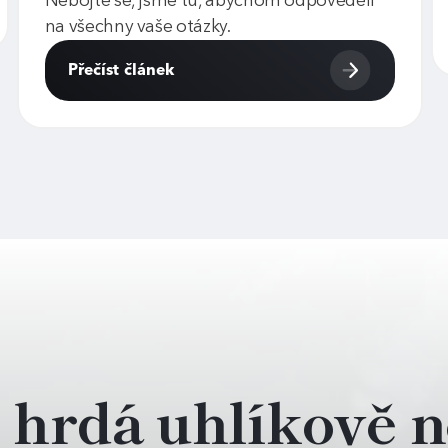
Nebojte se, jsme tu, abychom odpověděli
na všechny vaše otázky.
Přečíst článek
e hrdá uhlíkově n