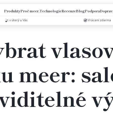
Produkty
Proč meer.
Technologie
Recenze
Blog
Podpora
Doprav
v úterý u Vás
Vrácení zdarma
ybrat vlaso
u meer: sal
 viditelné v