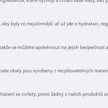
gredience, které vyživují a chrání vaše vlasy, bez 
aby byly co nejúčinnější, ať už jde o hydrataci, reg
takže se můžete spolehnout na jejich bezpečnost a
aše obaly jsou vyrobeny z recyklovatelných materi
ení se zvířaty, proto žádný z našich produktů ani