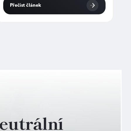
Přečíst článek
eutrální