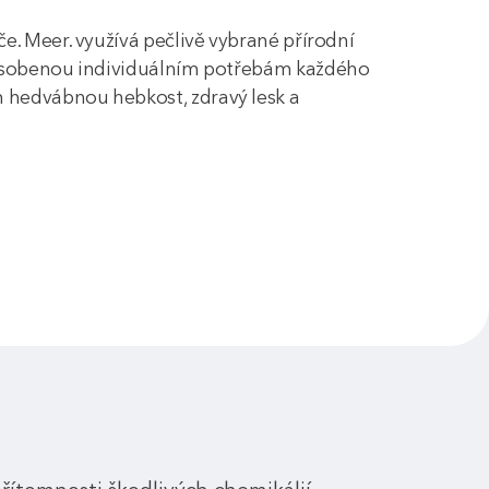
če. Meer. využívá pečlivě vybrané přírodní
izpůsobenou individuálním potřebám každého
m hedvábnou hebkost, zdravý lesk a