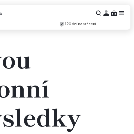
a
120 dní na vrácení
vou
onní
ýsledky