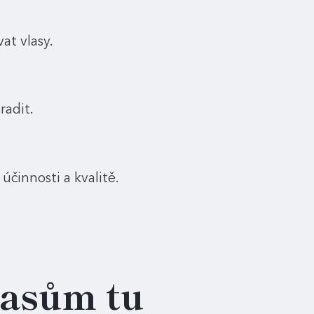
at vlasy.
radit.
účinnosti a kvalitě.
lasům tu