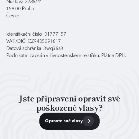
Nušlova 2288/41
158 00 Praha
Česko
Identifikační číslo: 01777157
VAT/DIČ: CZ9405091817
Datová schránka: 3wq38s8
Podnikatel zapsán v živnostenském rejstříku. Plátce DPH.
Jste připraveni opravit své
poškozené vlasy?
Opravte své vlasy