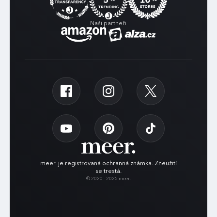
Naši partneři
meer. je registrovaná ochranná známka. Zneužití
se trestá.
© 2020 - 2025 meer.