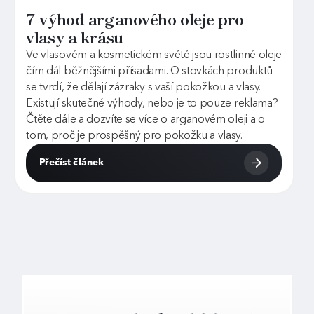
7 výhod arganového oleje pro
vlasy a krásu
Ve vlasovém a kosmetickém světě jsou rostlinné oleje
čím dál běžnějšími přísadami. O stovkách produktů
se tvrdí, že dělají zázraky s vaší pokožkou a vlasy.
Existují skutečné výhody, nebo je to pouze reklama?
Čtěte dále a dozvíte se více o arganovém oleji a o
tom, proč je prospěšný pro pokožku a vlasy.
Přečíst článek