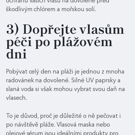
ochranu vašich vlasů na dovolené před
škodlivým chlórem a mořskou solí.
3) Dopřejte vlasům
péči po plážovém
dni
Pobývat celý den na pláži je jednou z mnoha
radovánek na dovolené. Silné UV paprsky a
slaná voda si však mohou vybrat svou daň na
vlasech.
To je důvod, proč je důležité o ně pečovat i
po návštěvě pláže. Vlasová maska nebo
olejové sérum jsou ideálními produkty pro