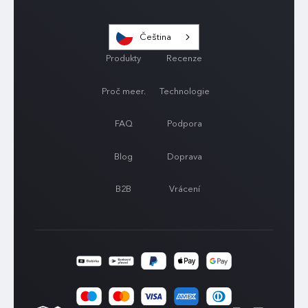
Čeština
Produkty
Recenze
Proč meer.
Technologie
FAQ
Podpora
Blog
Doprava
B2B
Vrácení