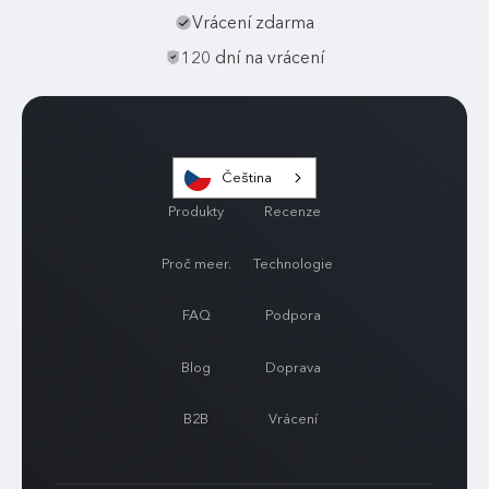
Vrácení zdarma
120 dní na vrácení
Čeština
Produkty
Recenze
Proč meer.
Technologie
FAQ
Podpora
Blog
Doprava
B2B
Vrácení