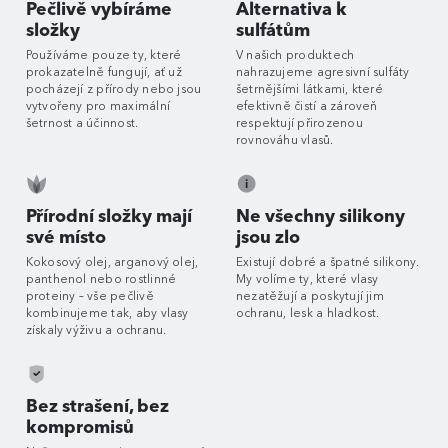
Pečlivě vybíráme
Alternativa k
složky
sulfátům
Používáme pouze ty, které
V našich produktech
prokazatelně fungují, ať už
nahrazujeme agresivní sulfáty
pocházejí z přírody nebo jsou
šetrnějšími látkami, které
vytvořeny pro maximální
efektivně čistí a zároveň
šetrnost a účinnost.
respektují přirozenou
rovnováhu vlasů.
Přírodní složky mají
Ne všechny silikony
své místo
jsou zlo
Kokosový olej, arganový olej,
Existují dobré a špatné silikony.
panthenol nebo rostlinné
My volíme ty, které vlasy
proteiny – vše pečlivě
nezatěžují a poskytují jim
kombinujeme tak, aby vlasy
ochranu, lesk a hladkost.
získaly výživu a ochranu.
Bez strašení, bez
kompromisů